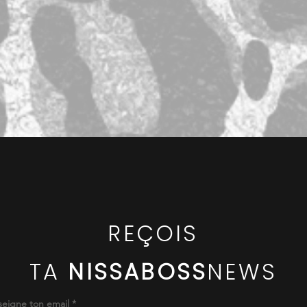
REÇOIS
TA
NISSABOSS
NEWS
eigne ton email